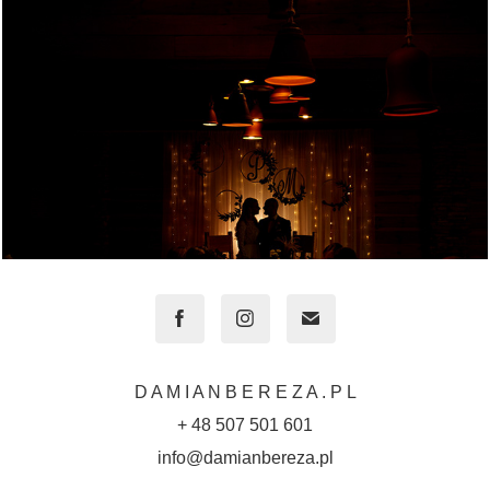
D A M I A N B E R E Z A . P L
+ 48 507 501 601
info@damianbereza.pl